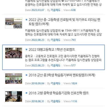
키움에듀 입시컨설팅 상담문의 ☎ 02-555-0811 ※키움에듀가
운영하는 진로캠프에 대해 더욱 자세히 알고 싶으시다면 언제든 상
담가능※
Date
2023.03.07
By
키움에듀
Views
638
2022 군산 중·고등학생 진로탐색 및 자기주도 리더십 멘
토링 캠프(하계)
키움에듀 입시컨설팅 상담문의 ☎ 1544-9811 ※키움에듀가 운
영하는 진로캠프에 대해 더욱 자세히 알고 싶으시다면 언제든 상담
가능※
Date
2022.08.23
By
키움에듀
Views
793
2022 대평고등학교 1학년 진로캠프
중학교 · 고등학교 진로캠프 고민 중이시라면 키움에듀가 진행하
는 캠프 프로그램을 추천드립니다! 키움에듀 입시컨설팅 상담문의
☎ 1544-9811
Date
2022.08.23
By
키움에듀
Views
577
2018 군산 중3학생 학습동기부여 멘토링캠프(하계)
Date
2018.09.04
By
키움에듀
Views
1824
2018 고령 중학생 학습동기강화 진로진학 캠프
Date
2018.08.31
By
키움에듀
Views
1116