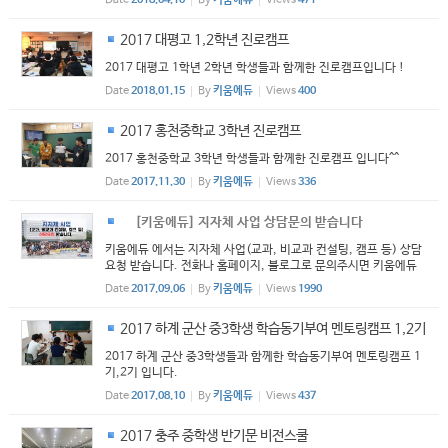
2017 대평고 1,2학년 진로캠프
2017 대평고 1학년 2학년 학생들과 함께한 진로캠프입니다 !
Date
2018.01.15
By
키움에듀
Views
400
2017 홍천중학교 3학년 진로캠프
2017 홍천중학교 3학년 학생들과 함께한 진로캠프 입니다^^
Date
2017.11.30
By
키움에듀
Views
336
[키움에듀] 지자체 사업 상담문의 받습니다
키움에듀 에서는 지자체 사업(교과, 비교과 컨설팅, 캠프 등) 상담
요청 받습니다. 전화나 홈페이지, 블로그로 문의주시면 키움에듀
대표님께서 직접 방문하십니다. 감사합니다 문의전화: 1544-981
Date
2017.09.06
By
키움에듀
Views
1990
1 또는 02)555- 0811 블로그: http://blog.naver.com/kiwoo
mct
2017 하계 군산 중3학생 학습동기부여 멘토링캠프 1,2기
2017 하계 군산 중3학생들과 함께한 학습동기부여 멘토링캠프 1
기,2기 입니다.
Date
2017.08.10
By
키움에듀
Views
437
2017 충주 중학생 반기문 비전스쿨