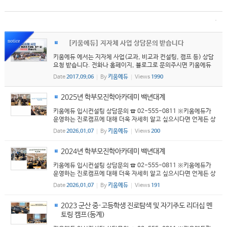
notice
[키움에듀] 지자체 사업 상담문의 받습니다
키움에듀 에서는 지자체 사업(교과, 비교과 컨설팅, 캠프 등) 상담
요청 받습니다. 전화나 홈페이지, 블로그로 문의주시면 키움에듀
대표님께서 직접 방문하십니다. 감사합니다 문의전화: 1544-981
Date
2017.09.06
By
키움에듀
Views
1990
1 또는 02)555- 0811 블로그: http://blog.naver.com/kiwoo
mct
2025년 학부모진학아카데미 백년대계
키움에듀 입시컨설팅 상담문의 ☎ 02-555-0811 ※키움에듀가
운영하는 진로캠프에 대해 더욱 자세히 알고 싶으시다면 언제든 상
담가능※
Date
2026.01.07
By
키움에듀
Views
200
2024년 학부모진학아카데미 백년대계
키움에듀 입시컨설팅 상담문의 ☎ 02-555-0811 ※키움에듀가
운영하는 진로캠프에 대해 더욱 자세히 알고 싶으시다면 언제든 상
담가능※
Date
2026.01.07
By
키움에듀
Views
191
2023 군산 중·고등학생 진로탐색 및 자기주도 리더십 멘
토링 캠프(동계)