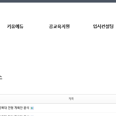
5,
5,
키움에듀
공교육지원
입시컨설팅
소
제목
 경북대 전형 계획안 분석