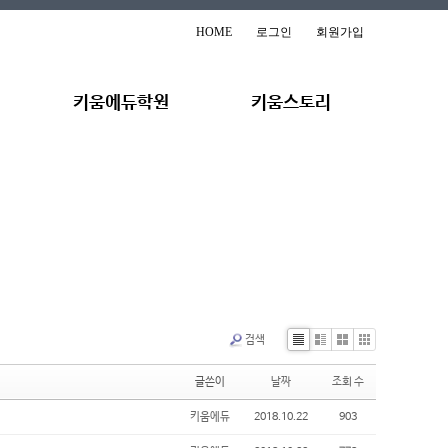
HOME
로그인
회원가입
키움에듀학원
키움스토리
검색
Li
Zi
G
Cl
st
n
al
o
글쓴이
날짜
조회 수
e
le
u
ry
d
키움에듀
2018.10.22
903