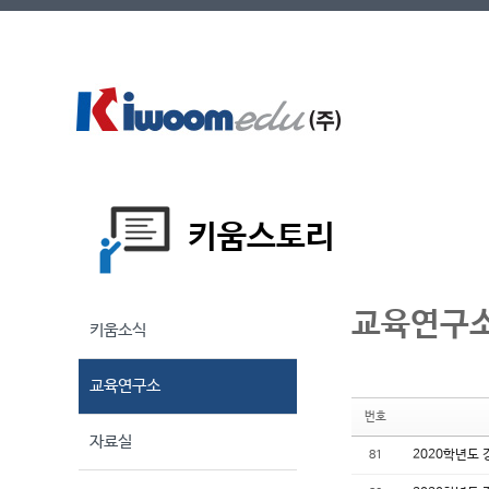
Sketchbook
스케치북5
Sketchbook
스케치북5
뉴스
키움스토리
교육연구
키움소식
교육연구소
번호
자료실
2020학년도
81